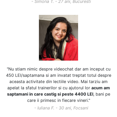
- Simona T. - 27 ani, Bucuresti
"Nu stiam nimic despre videochat dar am inceput cu
450 LEI/saptamana si am invatat treptat totul despre
aceasta activitate din lectiile video. Mai tarziu am
apelat la sfatul trainerilor si cu ajutorul lor
acum am
saptamani in care castig si peste 4400 LEI
, bani pe
care ii primesc in fiecare vineri."
- Iuliana F. - 30 ani, Focsani