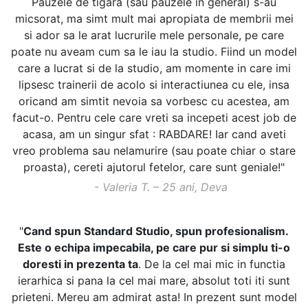
Pauzele de tigara (sau pauzele in general) s-au
micsorat, ma simt mult mai apropiata de membrii mei
si ador sa le arat lucrurile mele personale, pe care
poate nu aveam cum sa le iau la studio. Fiind un model
care a lucrat si de la studio, am momente in care imi
lipsesc trainerii de acolo si interactiunea cu ele, insa
oricand am simtit nevoia sa vorbesc cu acestea, am
facut-o. Pentru cele care vreti sa incepeti acest job de
acasa, am un singur sfat : RABDARE! Iar cand aveti
vreo problema sau nelamurire (sau poate chiar o stare
proasta), cereti ajutorul fetelor, care sunt geniale!"
- Valeria T. – 25 ani, Deva
"
Cand spun Standard Studio, spun profesionalism.
Este o echipa impecabila, pe care pur si simplu ti-o
doresti in prezenta ta
. De la cel mai mic in functia
ierarhica si pana la cel mai mare, absolut toti iti sunt
prieteni. Mereu am admirat asta! In prezent sunt model