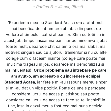
- Rodica B. – 41 ani, Pitesti
"Experienta mea cu Standard Acasa s-a aratat mult
mai benefica decat am crezut, atat din punct de
vedere al timpului, cat si al banilor. Stim cu totii ca in
acest job, timpul inseamna bani, iar pe mine m-a ajutat
foarte mult, deoarece chit ca am o ora mai slaba, ma
motivez singura sau cu ajutorul trainerilor si nu cu alte
colege cum o faceam inainte (colege care poate mai
mult ma trageau in jos, deoarece ma demoralizau si
ma influentau).
Orice problema sau intrebare pe care
am avut-o, am adresat-o cu incredere echipei
Standard Acasa
, iar fetele mi-au raspuns mereu sincer
si mi-au dat un vibe pozitiv. Poate ca unele persoane
considera lucrul de acasa plictisitor, sau poate
considera ca lucrul de acasa te face sa te "inchizi" in
tine, insa in cazul meu a fost cea mai buna decizie.